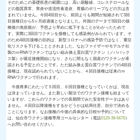
そのためこの基礎疾患の範囲には、高い尿酸値、コレステロールな
どの脂質異常、胃炎や逆流性食道炎、胃腸のポリープなどの方は含
まれていません。今回4回目から、前回よりも期間が短縮されて3回
目接種日から5ヶ月経過後となりました。外国のデータで3回目の接
種後の免疫能が、予想より早めに低下することがわかったためで
す。実際に3回目ワクチンを接種しても感染例がみられています。そ
のため4回目接種の目的は、新型コロナへの感染予防ではなく、重症
化リスクを下げることとされました。なおファイザーやモデルナ社
製のｍRNAワクチンではない組み換え蛋白質ワクチン（ノババック
ス製）が最近接種開始になり、さらに間もなく国産のワクチンが承
認される予定とのことです。ただ組み換え蛋白質ワクチンでの4回目
接種は、現在認められていないことから、４回目接種は従来のｍ
RNAワクチンで行われます。
今後将来にわたって５回目、６回目接種となっていくかは、現在
は決まっていません。また新しい製法でのワクチン接種も始まって
いますが、これらのワクチンでの長期間でみた安全性データはあり
ません。４回目以降接種をするかどうかは結局任意、自分で決める
ことになります。なお接種の今後の具体的な日程や予約について
は、仙台市ワクチン接種専用コールセンター（電話
0120-39-5670
）
へお問い合わせください。