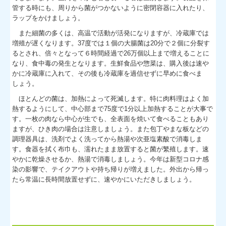
管する時にも、周りから菌がつかないように密閉容器に入れたり、
ラップをかけましょう。
また細菌の多くは、高温で活動が活発になりますが、冷蔵庫では
増殖が遅くなります。37度では１個の大腸菌は20分で２個に分裂す
るとされ、倍々となって６時間経過で26万個以上まで増えることに
なり、食中毒の発生となります。生鮮食品や惣菜は、購入後は速や
かに冷蔵庫に入れて、その後も冷蔵庫を過信せずに早めに食べま
しょう。
ほとんどの菌は、加熱によって死滅します。特に肉料理はよく加
熱するようにして、中心部まで75度で1分以上加熱することが大事で
す。一枚の肉なら中心が生でも、全表面を焼いて食べることもあり
ますが、ひき肉の場合は注意しましょう。また包丁やまな板などの
調理器具は、洗剤でよく洗ってから熱湯や次亜塩素酸で消毒しま
す。食器を拭く布巾も、濡れたまま放置すると菌が繁殖します。速
やかに乾燥させるか、熱湯で消毒しましょう。今年は新型コロナ感
染の影響で、テイクアウトや持ち帰りが増えました。外出から帰っ
たら常温に長時間放置せずに、速やかにいただきしましょう。