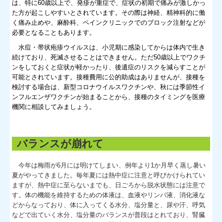
は、特に60歳以上で、発疹が重症で、症状の初期で痛みが激しかっ
た方が起こしやすいとされています。その際は神経、精神科的に働
く痛み止めや、麻酔科、ペインクリニックでのブロック注射などが
必要となることもあります。
水痘・帯状疱疹ウイルスは、小児期に感染してからは体内で生き
続けており、死滅させることはできません。ただ50歳以上でワクチ
ンをしておくと症状が軽かったり、後遺症のリスクを減らすことが
可能とされています。接種費用に公的助成はありませんが、接種を
検討する場合は、新型コロナウイルスワクチンや、秋には季節性イ
ンフルエンザワクチンが始まることから、接種のタイミングを医療
機関に相談してみましょう。
バランスが崩れて
今年は梅雨が6月には明けてしまい、例年より1か月早く蒸し暑い
夏がやってきました。毎年夏には熱中症に注意と呼びかけられてい
ますが、熱中症に至らないまでも、日ごろから脱水状態には注意で
す。体の機能を維持するための体液は、血液やリンパ液、消化液な
どからなっており、体に入ってくる水分、塩分量と、尿や汗、呼気
などで出ていく水分、塩分量のバランスが普段はとれており、腎臓