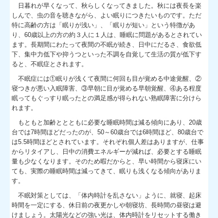
日暮れが早くなって、秋らしくなってきました。秋には夜長を楽
しんで、虫の音を聴きながら、よい眠りにつきたいものです。ただ
バックナンバー
特に高齢の方は「眠りが浅い」、「眠りが短い」という特徴があ
り、60歳以上の方の約３人に１人は、睡眠に問題があるとされてい
バックナンバー 2
ます。長期間にわたって夜間の不眠が続き、日中にだるさ、食欲低
下、集中力低下や抑うつといった不調を自覚して生活の質が低下す
バックナンバー 3
ると、不眠症とされます。
バックナンバー 4
不眠症には①眠りが浅くて夜間に何回も目が覚める中途覚醒、②
寝つきが悪い入眠障害、③早朝に目が覚める早朝覚醒、④ある程度
診療日記
眠ってもぐっすり眠ったとの満足感が得られない熟眠障害に分けら
れます。
もともと加齢ととともに必要な睡眠時間は減る傾向にあり、20歳
台では7時間ほどだったのが、50～60歳台では6時間ほど、80歳台で
は5.5時間ほどとされています。それぞれ個人差はありますが、仕事
からリタイアし、日中の消費エネルギーが減れば、必要とする睡眠
量も少なくなります。そのため暇だからと、早い時間から寝床にい
ても、実際の睡眠時間は減ってきて、眠りも浅くなる傾向がありま
す。
不眠対策としては、「体内時計を乱さない」ように、就寝、起床
時間を一定にする、休日前の夜更かしや朝寝坊、長時間の昼寝は避
けましょう。太陽光などの強い光は、体内時計をリセットする働き