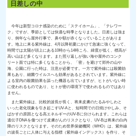
日差しの中
今年は新型コロナ感染のために「ステイホーム」、「テレワー
ク」ですが、季節としては快適な時季となりました。日差しは強ま
り、例年なら屋外行事で、鼻や額が赤くなっていることがありま
す。地上に来る紫外線は、4月以降初夏にかけて急速に強くなって、
時間では太陽が頭上にある10時から14時ころ、緯度が低く、標高が
高い山ほど多くなります。また照り返しが強い海や屋外のコンク
リート面では特に多くなることから、「密」を避けて郊外の山や
海、公園に行った時は、注意が必要です。一方で紫外線には殺菌効
果もあり、細菌ウイルスへも効果があるとされています。紫外線に
よる室内の殺菌効果を謳った機器も出ていますが、ヒトがいない時
に使われるものであり、ヒトが密の環境下で使われるものではあり
ません。
また紫外線は、比較的波長が長く、将来皮膚のたるみやしわと
いった老化現象を引き起こすUV-Aと、短時間での日焼けやしみ、そ
ばかすの原因となる高エネルギーのUV-Bに分けられます。これらは
遺伝子DNAを傷つけて皮膚がんのリスクとなり、UV-Bは将来の白内
障のリスクとなります。そのため世界保健機関（WHO）は、紫外線
の波長ごとに人体に与える指標（紫外線インデックス）を作り、そ