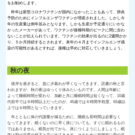
をお勧めします。
昨年は新型コロナワクチンが国内になかったこともあって、肺炎
予防のためにインフルエンザワクチンが増産されました。しかし今
年の生産量は例年並みとなります。しかも生産が予定通りにいかな
かったメーカーがあって、ワクチンが接種時期のピークに間に合わ
ないことが伝えられています。ワクチンの効果が出るのに2週間かか
り、５か月持続するとされます。来年の４月までインフルエンザ感
染の可能性があるとすれば、接種は早めに対応していきましょう。
秋の夜
彼岸を過ぎると、急に夕暮れが早くなってきます。読書の秋と言
われますが、秋の夜はゆっくり休みたいものです。人間は年齢に
よって睡眠時間が変わり、加齢と共に睡眠時間は短くなって、10歳
代前半では８時間以上だったのが、45歳では６時間半程度、65歳以
上では６時間となっていきます。
年とともに体の代謝量が減るために、睡眠も長時間は必要なく
なってきます。眠くないのに早く床についても、すぐに眠れるもの
ではありません。眠気が出てから、床につくようにしましょう。眠
気は脳の温度の低下と共に出てきます。そのために就寝前に脳の温