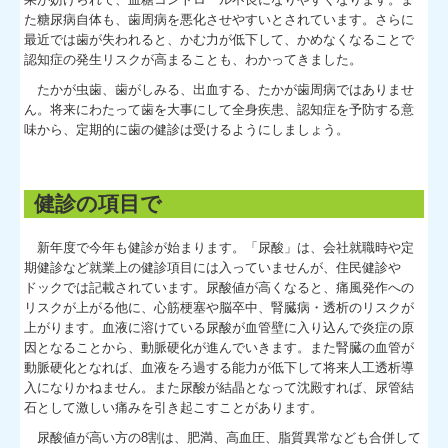
た糖尿病自体も、歯周病を悪化させやすいとされています。さらに
最近では歯が失われると、かむ力が低下して、かめなくなることで
認知症の発生リスクが高まることも、わかってきました。
たかが虫歯、歯がしみる、出血する、たかが歯周病ではありませ
ん。将来にわたって歯を大事にして全身疾患、認知症を予防する意
味から、定期的に歯の健診は受けるようにしましょう。
健診の項目で
新年度で今年も健診が始まります。「尿酸」は、会社就職時や定
期健診など就業上の健診項目には入っていませんが、住民健診や
ドックでは記載されています。尿酸値が高くなると、痛風発作への
リスクが上がる他に、心筋梗塞や脳卒中、腎臓病・透析のリスクが
上がります。血液に溶けている尿酸が血管壁に入り込んで炎症の原
因となることから、動脈硬化が進んでいきます。また腎臓の血管が
動脈硬化となれば、血液をろ過する能力が低下して将来人工透析導
入になりかねません。また尿酸が結晶となって沈殿すれば、尿管結
石として激しい痛みを引き起こすことがあります。
尿酸値が高い方の8割は、肥満、高血圧、脂質異常なども合併して