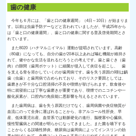
歯の健康
今年も６月には、「歯と口の健康週間」（4日～10日）が始まりま
す。以前は虫歯予防デーなどと言われていましたが、平成25年から
は「歯と口の健康週間」、歯と口の健康に関する普及啓発期間とさ
れています。
また8020（ハチマルニイマル）運動が提唱されています。高齢
（80歳）になっても、自分の歯が20本以上あれば噛む機能が維持さ
れて、健やかな生活を送れるだろうとの考えです。歯と歯ぐき（歯
肉）の隙間（歯周ポケット）に細菌が侵入して炎症を起こし、 歯
を支える骨を溶かしていくのが歯周病です。歯を失う原因の9割は齲
歯（虫歯）と歯周病で占められており、そのリスク要因としては、
歯磨きが不十分な口腔清掃の不良や喫煙が挙げられます。飲食後や
特に就寝前には丁寧な歯磨きが重要であり、喫煙でのニコチンや一
酸化炭素が、口腔内の免疫能に悪影響を与えるとされています。
また歯周病は、歯を失う原因だけでなく、歯周病菌や炎症物質が
血流にのって全身に運ばれることから、非アルコール性肝炎、早
産、低体重児出産、血管系では動脈硬化の進行、脳梗塞や心臓病、
慢性腎臓病との関連が明らかになってきました。また菌を嚥下する
ことからくる誤嚥性肺炎、糖尿病は歯周病によってインスリンの効
果が妨げられて、血糖コントロール不良になりやすくなります。ま