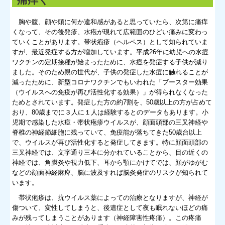
胸や腹、顔や頭に何か違和感があると思っていたら、次第に痛痒
くなって、その後発疹、水疱が現れて広範囲のひどい痛みに変わっ
ていくことがあります。帯状疱疹（ヘルペス）として知られていま
すが、最近発症する方が増加しています。平成26年に幼児への水痘
ワクチンの定期接種が始まったために、水痘を発症す
る子供が減り
ました。そのため親の世代が、子供の発症した水痘に触れることが
減ったために、新型コロナワクチンでもいわれた「ブースター効果
（ウイルスへの免疫が再び活性化する効果）」が得られなくなった
ためとされています。発症した方の約7割を、50歳以上の方が占めて
おり、80歳までに３人に１人は経験するとのデータもあります。小
児期で感染した水痘・帯状疱疹ウイルスが、顔面頭部の三叉神経や
脊椎の神経節細胞に残っていて、免疫能が落ちてきた50歳台以上
で、ウイルスが再び活性化すると発症してきます。特に顔面頭部の
三叉神経では、文字通り三本に分かれていることから、目の近くの
神経では、角膜炎や視力低下、耳から顎にかけてでは、顔がゆがむ
などの顔面神経麻痺、脳に波及すれば脳炎発症のリスクが知られて
います。
帯状疱疹は、抗ウイルス薬によっての治療となりますが、神経が
傷ついて、変性してしまうと、後遺症として夜も眠れないほどの痛
みが残ってしまうことがあります（神経障害性疼痛）。この疼痛