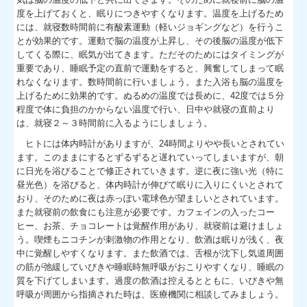
度を上げておくと、眠りにつきやすくなります。温度を上げるため
には、就寝数時間前に有酸素運動（軽いジョギングなど）を行うこ
とが効果的です。運動で脳の温度が上昇し、その後脳の温度が低下
してくる際に、眠気が出てきます。ただそのためにはタイミングが
重要であり、睡眠予定の直前で運動をすると、興奮してしまって眠
れなくなります。数時間前に行いましょう。また入浴も脳の温度を
上げるために効果的です。ぬるめの温度では長めに、42度では５分
程度で体に負担のかからない温度で行い、日中や就寝の直前より
は、就寝２～３時間前に入るようにしましょう。
ヒトには体内時計がありますが、24時間よりやや長いとされてい
ます。このままにするとずるずると遅れていってしまいますが、朝
に日光を浴びることで修正されていきます。逆に夜に強い光（特に
昼光色）を浴びると、体内時計が伸びて眠りに入りにくいとされて
おり、そのために夜は赤っぽい電球色が望ましいとされています。
また就寝前の飲食にも注意が必要です。カフェインの入ったコー
ヒー、お茶、チョコレートは覚醒作用があり、就寝前は避けましょ
う。喫煙もニコチンが刺激物の作用となり、飲酒は眠りが浅く、夜
中に覚醒しやすくなります。また飲酒では、舌根が沈下し気道周囲
の筋が弛緩していびきや睡眠時無呼吸がおこりやすくなり、睡眠の
質を下げてしまいます。過度の飲酒は控えるとともに、いびきや無
呼吸が周囲から指摘された時は、医療機関に相談してみましょう。