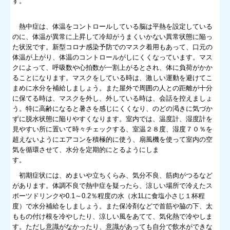
す。
熱中症は、体温をコントロールしている脳は平熱を設定している
のに、体温が異常に上昇して冷却がうまくいかない異常状態に陥っ
た状況です。新型コロナ感染予防でのマスク着用もあって、口元の
体温が上がり、体温のコントロールがしにくくなっています。マス
クによって、呼吸数や心拍数が一割上がるとされ、体に負荷がかか
ることになります。マスクをしている時は、激しい運動を避けてこ
まめに水分を補給しましょう。また屋外で周囲の人との距離が十分
に保てる時は、マスクを外し、外している時は、会話を控えましょ
う。特に高齢になると暑さを感じにくくなり、のどの渇きに気づか
ずに脱水状態に陥りやすくなります。室内では、温度計、湿度計を
見やすい所に置いて時々チェックする、室温２８度、湿度７０％を
超えないようにエアコンを積極的に使う、扇風機を使って室内の空
気を循環させて、水分を定期的にとるようにしま
す。
初期症状には、めまいや立ちくらみ、気分不良、筋肉がつるなど
があります。体調不良で熱中症を疑ったら、涼しい場所で冷えたス
ポーツドリンクや0.1～0.2％程度の水（水1Lに食塩小さじ１杯程
度）で水分補給をしましょう。また保冷剤などで首筋や脇の下、太
ももの付け根を冷やしたり、涼しい風をあてて、気化熱で冷やしま
す。ただし意識がなかったり、意識があっても自分で飲水ができな