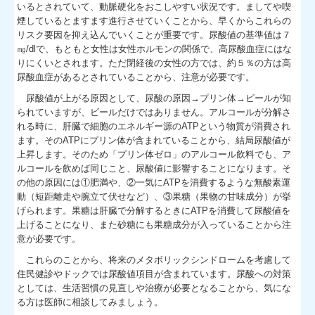
いるとされていて、動脈硬化をおこしやすい状況です。ましてや喫
煙しているとますます進行させていくことから、早くからこれらの
リスク要因を抑え込んでいくことが重要です。尿酸値の基準値は７
㎎/dlで、もともと女性は女性ホルモンの関係で、高尿酸血症にはな
りにくいとされます。ただ閉経後の女性の方では、約５％の方は高
尿酸血症があるとされていることから、注意が必要です。
尿酸値が上がる原因として、尿酸の原因→プリン体→ビールが知
られていますが、ビールだけではありません。アルコールが分解さ
れる時に、肝臓で細胞のエネルギー源のATPという物質が消費され
ます。そのATPにプリン体が含まれていることから、結局尿酸値が
上昇します。そのため「プリン体ゼロ」のアルコール飲料でも、ア
ルコールを飲めば同じこと、尿酸値に影響することになります。そ
の他の原因には①肥満や、②一気にATPを消費するような無酸素運
動（短距離走や腕立て伏せなど）、③果糖（果物の甘味成分）が挙
げられます。果糖は肝臓で分解するときにATPを消費して尿酸値を
上げることになり、また砂糖にも果糖成分が入っていることから注
意が必要です。
これらのことから、将来のメタボリックシンドロームを考慮して
住民健診やドックでは尿酸値項目が含まれています。尿酸への対策
としては、生活習慣の見直しや治療が必要となることから、気にな
る方は医師に相談してみましょう。