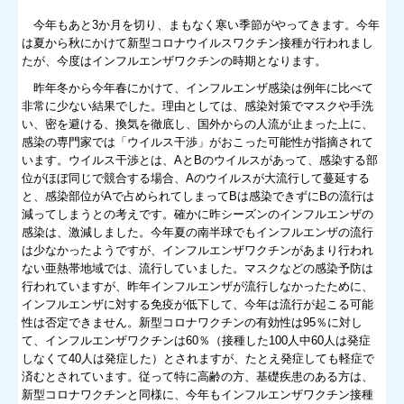
今年もあと3か月を切り、まもなく寒い季節がやってきます。今年
は夏から秋にかけて新型コロナウイルスワクチン接種が行われまし
たが、今度はインフルエンザワクチンの時期となります。
昨年冬から今年春にかけて、インフルエンザ感染は例年に比べて
非常に少ない結果でした。理由としては、感染対策でマスクや手洗
い、密を避ける、換気を徹底し、国外からの人流が止まった上に、
感染の専門家では「ウイルス干渉」がおこった可能性が指摘されて
います。ウイルス干渉とは、AとBのウイルスがあって、感染する部
位がほぼ同じで競合する場合、Aのウイルスが大流行して蔓延する
と、感染部位がAで占められてしまってBは感染できずにBの流行は
減ってしまうとの考えです。確かに昨シーズンのインフルエンザの
感染は、激減しました。今年夏の南半球でもインフルエンザの流行
は少なかったようですが、インフルエンザワクチンがあまり行われ
ない亜熱帯地域では、流行していました。マスクなどの感染予防は
行われていますが、昨年インフルエンザが流行しなかったために、
インフルエンザに対する免疫が低下して、今年は流行が起こる可能
性は否定できません。新型コロナワクチンの有効性は95％に対し
て、インフルエンザワクチンは60％（接種した100人中60人は発症
しなくて40人は発症した）とされますが、たとえ発症しても軽症で
済むとされています。従って特に高齢の方、基礎疾患のある方は、
新型コロナワクチンと同様に、今年もインフルエンザワクチン接種