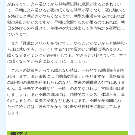
があります。光を浴びてから14時間以降に眠気が出るとされてい
て、早朝に光を浴びると夜の眠くなる時間が早くなり、夜に強い光
を浴びると朝起きがつらくなります。朝型の生活をするのであれば
朝の外出がいいのですが、早朝に覚醒するのが困るのであれば、朝
日を浴びるのを避けて、午後や夕方に外出して体内時計を夜型にし
ていきます。
また「睡眠にメリハリをつけて」、やることがないからと9時頃か
ら床に就いても、うとうとするだけで質のいい睡眠は望めません。
眠くなるタイミングが9時頃としても、できるだけ起きていて、本当
に眠くなってから床に就くようにしましょう。
これらの対策をとっても眠れない時は、一時的でも睡眠導入剤を
利用します。また市販には「睡眠改善薬」がありますが、花粉症薬
の副作用の眠気を利用したものなど、本来の睡眠導入剤ではありま
せん。出張先での不眠など、一時しのぎでなければ、常時連用は避
けましょう。また不眠の原因には、精神的ストレス、体調不良、薬
剤によるもの、環境の変化などもありえます。不眠が長期間にわ
たって続く時は、改めてかかりつけ医や精神科等に相談してみま
しょう。
痛痒く