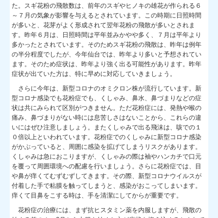
た。スギ花粉の飛散数は、前年のスギやヒノキの雄花が作られる６
～７月の気象が影響を与えるとされています。この時期に日照時間
が多いと、花芽がよく形成されて翌年花粉の飛散が多いとされま
す。昨年６月は、日照時間は平年並みかやや多く、７月は平年より
多かったとされています。そのためスギ花粉の飛散は、昨年は例年
の半分程度でしたが、今年仙台では、昨年より多いと予想されてい
ます。そのため症状は、昨年より強く出る可能性があります。昨年
症状が出ていた方は、特に早めに対応していきましょう。
さらに今年は、新型コロナのオミクロン株が流行しています。新
型コロナ感染でも花粉症でも、くしゃみ、鼻水、鼻づまりなどの症
状は共にみられて区別がつきません。ただ花粉症には、発熱や喉の
痛み、鼻づまりがない時には息苦しさはないことから、これらの違
いにはぜひ注意しましょう。またくしゃみで出る飛沫は、咳での１
０倍以上といわれています。花粉症でのくしゃみに新型コロナ感染
がかぶっていると、周囲に感染を拡げてしまうリスクがあります。
くしゃみは急におこりますが、くしゃみの際は袖やハンカチで口元
を覆って周囲環境への配慮を行いましょう。さらに花粉症では、目
や鼻が痒くてむずむずしてきます。その際、新型コロナウイルスが
付着した手で粘膜を触ってしまうと、感染がおこってしまいます。
痒くて目鼻をこする時は、手を清潔にしてからが重要です。
花粉症の治療には、まず抗ヒスタミン薬を内服しますが、飛散の