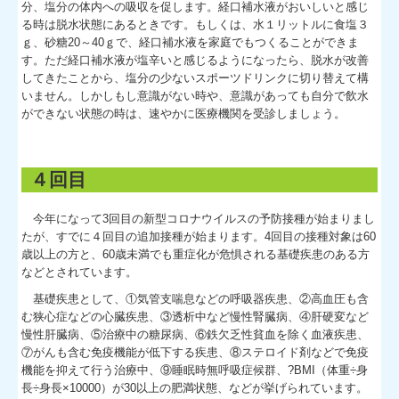
分、塩分の体内への吸収を促します。経口補水液がおいしいと感じ
る時は脱水状態にあるときです。もしくは、水１リットルに食塩３
ｇ、砂糖20～40ｇで、経口補水液を家庭でもつくることができま
す。ただ経口補水液が塩辛いと感じるようになったら、脱水が改善
してきたことから、塩分の少ないスポーツドリンクに切り替えて構
いません。しかしもし意識がない時や、意識があっても自分で飲水
ができない状態の時は、速やかに医療機関を受診しましょう。
４回目
今年になって3回目の新型コロナウイルスの予防接種が始まりまし
たが、すでに４回目の追加接種が始まります。4回目の接種対象は60
歳以上の方と、60歳未満でも重症化が危惧される基礎疾患のある方
などとされています。
基礎疾患として、①気管支喘息などの呼吸器疾患、②高血圧も含
む狭心症などの心臓疾患、③透析中など慢性腎臓病、④肝硬変など
慢性肝臓病、⑤治療中の糖尿病、⑥鉄欠乏性貧血を除く血液疾患、
⑦がんも含む免疫機能が低下する疾患、⑧ステロイド剤などで免疫
機能を抑えて行う治療中、⑨睡眠時無呼吸症候群、?BMI（体重÷身
長÷身長×10000）が30以上の肥満状態、などが挙げられています。