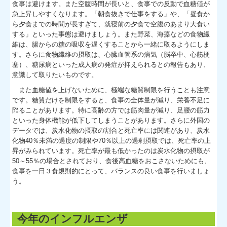
食事は避けます。また空腹時間が長いと、食事での反動で血糖値が
急上昇しやすくなります。「朝食抜きで仕事をする」や、「昼食か
ら夕食までの時間が長すぎて、就寝前の夕食で空腹のあまり大食い
する」といった事態は避けましょう。また野菜、海藻などの食物繊
維は、腸からの糖の吸収を遅くすることから一緒に取るようにしま
す。さらに食物繊維の摂取は、心臓血管系の病気（脳卒中、心筋梗
塞）、糖尿病といった成人病の発症が抑えられるとの報告もあり、
意識して取りたいものです。
また血糖値を上げないために、極端な糖質制限を行うことも注意
です。糖質だけを制限をすると、食事の全体量が減り、栄養不足に
陥ることがあります。特に高齢の方では筋肉量が減り、足腰の筋力
といった身体機能が低下してしまうことがあります。さらに外国の
データでは、炭水化物の摂取の割合と死亡率には関連があり、炭水
化物40％未満の過度の制限や70％以上の過剰摂取では、死亡率の上
昇がみられています。死亡率が最も低かったのは炭水化物の摂取が
50～55％の場合とされており、食後高血糖をおこさないためにも、
食事を一日３食規則的にとって、バランスの良い食事を行いましょ
う。
今年のインフルエンザ