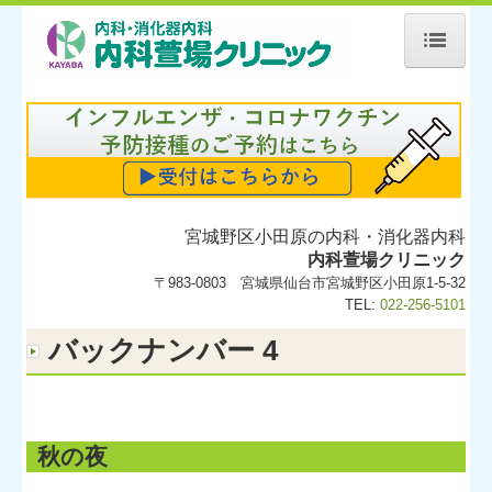
ホーム
院長紹介
ご案内
アクセス
宮城野区小田原の内科・消化器内科
内科萱場クリニック
内視鏡検査
〒983-0803 宮城県仙台市宮城野区小田原1-5-32
TEL:
022-256-5101
便秘外来
バックナンバー 4
禁煙外来
予防接種・各種健康診断
セカンドオピニオン
秋の夜
トピック