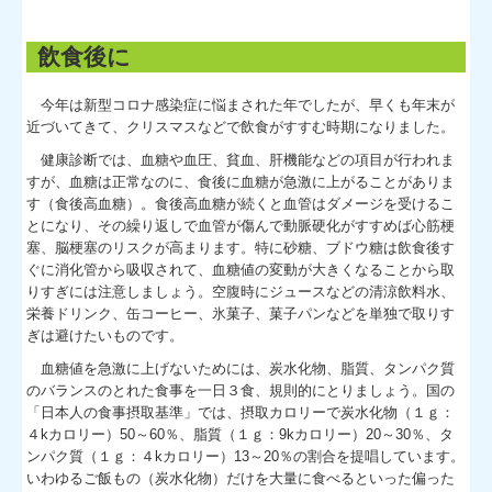
飲食後に
今年は新型コロナ感染症に悩まされた年でしたが、早くも年末が
近づいてきて、クリスマスなどで飲食がすすむ時期になりました。
健康診断では、血糖や血圧、貧血、肝機能などの項目が行われま
すが、血糖は正常なのに、食後に血糖が急激に上がることがありま
す（食後高血糖）。食後高血糖が続くと血管はダメージを受けるこ
とになり、その繰り返しで血管が傷んで動脈硬化がすすめば心筋梗
塞、脳梗塞のリスクが高まります。特に砂糖、ブドウ糖は飲食後す
ぐに消化管から吸収されて、血糖値の変動が大きくなることから取
りすぎには注意しましょう。空腹時にジュースなどの清涼飲料水、
栄養ドリンク、缶コーヒー、氷菓子、菓子パンなどを単独で取りす
ぎは避けたいものです。
血糖値を急激に上げないためには、炭水化物、脂質、タンパク質
のバランスのとれた食事を一日３食、規則的にとりましょう。国の
「日本人の食事摂取基準」では、摂取カロリーで炭水化物（１ｇ：
４kカロリー）50～60％、脂質（１ｇ：9kカロリー）20～30％、タ
ンパク質（１ｇ：４kカロリー）13～20％の割合を提唱しています。
いわゆるご飯もの（炭水化物）だけを大量に食べるといった偏った