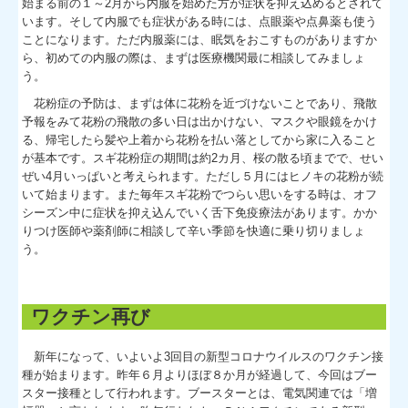
始まる前の１～2月から内服を始めた方が症状を抑え込めるとされて
います。そして内服でも症状がある時には、点眼薬や点鼻薬も使う
ことになります。ただ内服薬には、眠気をおこすものがありますか
ら、初めての内服の際は、まずは医療機関最に相談してみましょ
う。
花粉症の予防は、まずは体に花粉を近づけないことであり、飛散
予報をみて花粉の飛散の多い日は出かけない、マスクや眼鏡をかけ
る、帰宅したら髪や上着から花粉を払い落としてから家に入ること
が基本です。スギ花粉症の期間は約2カ月、桜の散る頃までで、せい
ぜい4月いっぱいと考えられます。ただし５月にはヒノキの花粉が続
いて始まります。また毎年スギ花粉でつらい思いをする時は、オフ
シーズン中に症状を抑え込んでいく舌下免疫療法があります。かか
りつけ医師や薬剤師に相談して辛い季節を快適に乗り切りましょ
う。
ワクチン再び
新年になって、いよいよ3回目の新型コロナウイルスのワクチン接
種が始まります。昨年６月よりほぼ８か月が経過して、今回はブー
スター接種として行われます。ブースターとは、電気関連では「増