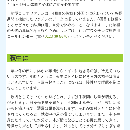
も15～30分は体調の変化に注意が必要です。
新型コロナワクチンは、4回目の接種も外国では始まっていても長
期間で検討したワクチンのデータは揃っていません。3回目も接種を
するかどうかは結局任意、自分で決めることになります。また接種
の今後の具体的な日程や予約については、仙台市ワクチン接種専用
コールセンター（電話
0120-39-5670
）へお問い合わせください。
夜中に
寒い冬の夜に、温かい布団からトイレに起きるのは、冷えてつら
いものです。年齢とともに、夜中にトイレに起きる方の割合は増え
るとされていて、何回も起きることになれば、慢性的な睡眠不足に
なってしまいます。
原因としてはいくつか挙げられ、まずは①夜間に尿量が増える、
があります。尿を作る量を減らす「抗利尿ホルモン」が、夜には脳
から分泌されて、通常は尿を減らします。それが加齢とともに分泌
されにくくなると、就寝中の尿が増えてしまいます。また日中下半
身にたまっていた水分が、体が横になることで心臓に戻ってきて、
腎臓から尿として排出されます。対応としては水分の取りすぎを避