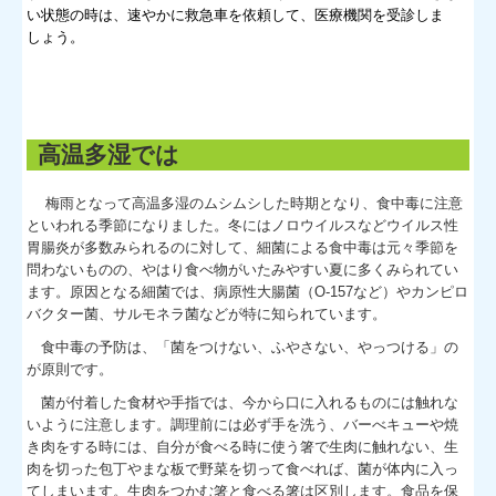
い状態の時は、速やかに救急車を依頼して、医療機関を受診しま
しょう。
高温多湿では
梅雨となって高温多湿のムシムシした時期となり、食中毒に注意
といわれる季節になりました。冬にはノロウイルスなどウイルス性
胃腸炎が多数みられるのに対して、細菌による食中毒は元々季節を
問わないものの、やはり食べ物がいたみやすい夏に多くみられてい
ます。原因となる細菌では、病原性大腸菌（O-157など）やカンピロ
バクター菌、サルモネラ菌などが特に知られています。
食中毒の予防は、「菌をつけない、ふやさない、やっつける」の
が原則です。
菌が付着した食材や手指では、今から口に入れるものには触れな
いように注意します。調理前には必ず手を洗う、バーべキューや焼
き肉をする時には、自分が食べる時に使う箸で生肉に触れない、生
肉を切った包丁やまな板で野菜を切って食べれば、菌が体内に入っ
てしまいます。生肉をつかむ箸と食べる箸は区別します。食品を保