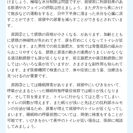
けましょう。極端な水分制限は問題ですが、就寝前に利尿効果のあ
る飲酒やカフェインの摂取は控えましょう。また夕方から夜にかけ
て散歩などの運動をすると、日中下半身に溜まった水分を心臓に戻
すことができて、就寝中の尿量を減らすことができるとされていま
す。
原因②として膀胱の容積が小さくなる、があります。加齢ととも
に膀胱の伸縮性が失われてきて、尿を貯めにくくなってトイレが近
くなります。また男性での前立腺肥大、女性では骨盤底筋の緩みか
らおこりやすくなる、膀胱と尿道の動きの連携がうまくいかなくな
る過活動膀胱でも尿が近くなります。前立腺肥大や過活動膀胱に対
してはいろいろな薬が出ていますが、さまざまな副作用も知られて
います。まず医療機関で検査の上で、体や症状に合う薬、治療法を
見つけるのが重要です。
原因③としては睡眠障害があります。就寝中にいびきをかいて、
呼吸が止まるといった睡眠時無呼吸症候群では眠りが浅くなりま
す。そして目を覚ますと、トイレに行かなくてはと思ってしまい、
トイレの回数が増えます。また眠りが浅いと先ほどの抗利尿ホルモ
ンの分泌が減るため、尿量が増えて就寝中のトイレが近くなってし
まいます。睡眠時の呼吸状態については、簡便に検査をすることが
可能です。いびきをかいて夜中のトイレが近い場合は、医師に相談
してみましょう。