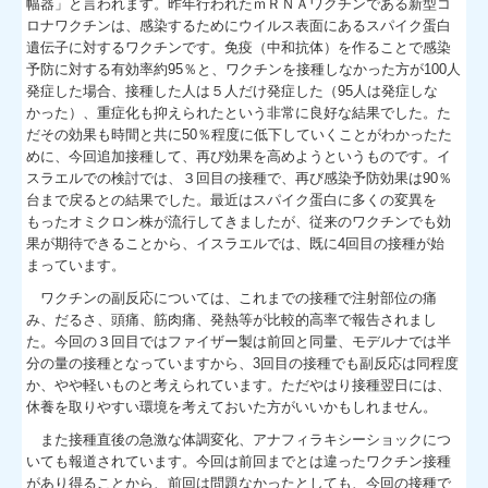
幅器」と言われます。昨年行われたｍＲＮＡワクチンである新型コ
ロナワクチンは、感染するためにウイルス表面にあるスパイク蛋白
遺伝子に対するワクチンです。免疫（中和抗体）を作ることで感染
予防に対する有効率約95％と、ワクチンを接種しなかった方が100人
発症した場合、接種した人は５人だけ発症した（95人は発症しな
かった）、重症化も抑えられたという非常に良好な結果でした。た
だその効果も時間と共に50％程度に低下していくことがわかったた
めに、今回追加接種して、再び効果を高めようというものです。イ
スラエルでの検討では、３回目の接種で、再び感染予防効果は90％
台まで戻るとの結果でした。最近はスパイク蛋白に多くの変異を
もったオミクロン株が流行してきましたが、従来のワクチンでも効
果が期待できることから、イスラエルでは、既に4回目の接種が始
まっています。
ワクチンの副反応については、これまでの接種で注射部位の痛
み、だるさ、頭痛、筋肉痛、発熱等が比較的高率で報告されまし
た。今回の３回目ではファイザー製は前回と同量、モデルナでは半
分の量の接種となっていますから、3回目の接種でも副反応は同程度
か、やや軽いものと考えられています。ただやはり接種翌日には、
休養を取りやすい環境を考えておいた方がいいかもしれません。
また接種直後の急激な体調変化、アナフィラキシーショックにつ
いても報道されています。今回は前回までとは違ったワクチン接種
があり得ることから、前回は問題なかったとしても、今回の接種で