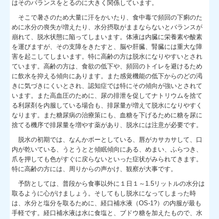
はそのバランスをとるのに大きく関係しています。
そこで暑さのため大量に汗をかいたり、食中毒で頻回の下痢のた
めに水分の喪失が増えたり、水分摂取がままならないとバランスが
崩れて、脱水状態に陥ってしまいます。体液は内臓に栄養素や酸素
を運びますが、その支障をきたすと、脳や肝臓、腎臓には重大な障
害を起こしてしまいます。特に高齢の方は脱水になりやすいとされ
ています。高齢の方は、食欲の低下や、頻回のトイレを避けるため
に飲水を抑える傾向にあります。また感覚機能の低下からのどの渇
きに気づきにくいとされ、認知症では特にその傾向が強いとされて
います。また高血圧のために、尿の排泄を促してナトリウムを捨て
る利尿剤を内服している場合も、排尿量が増えて脱水になりやすく
なります。また糖尿病の治療策にも、血糖を下げるために糖を尿に
捨てる機序で排尿量を増やす薬があり、脱水には注意が必要です。
脱水の初期では、なんかボーとしている、唇がカサカサして、口
内が乾いている、うとうとと傾眠傾向にある、めまい、ふらつき、
爪を押しても色がすぐに戻らないといった症状がみられてきます。
特に高齢の方には、周りからの声かけ、観察が大事です。
予防としては、普段から食事以外に１日１～1.5リットルの水分は
取るように心がけましょう。そしてもし脱水になってしまった時
は、水分と塩分を取るために、経口補水液（OS-1?）の内服が最も
手軽です。経口補水液は水に食塩と、ブドウ糖を加えたもので、水