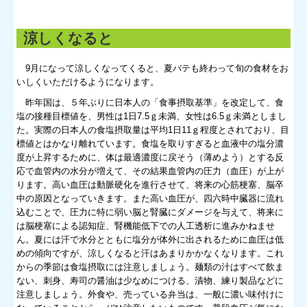
涼しくなると
9月になって涼しくなってくると、夏バテも終わって旬の食材をお
いしくいただけるようになります。
昨年国は、５年ぶりに日本人の「食事摂取基準」を改定して、食
塩の接種目標値を、男性は1日7.5ｇ未満、女性は6.5ｇ未満としまし
た。実際の日本人の食塩摂取量は平均1日11ｇ程度とされており、目
標値とはかなり離れています。食塩を取りすぎると血液中の塩分濃
度が上昇するために、体は最適濃度に戻そう（薄めよう）とする反
応で血管内の水分が増えて、その結果血管内の圧力（血圧）が上が
ります。高い血圧は動脈硬化を進行させて、将来の心筋梗塞、脳卒
中の原因となっていきます。また高い血圧が、四六時中臓器に流れ
込むことで、圧力に特に弱い脳と腎臓にダメージを与えて、将来に
は脳梗塞による認知症、腎機能低下での人工透析に進みかねませ
ん。夏には汗で水分とともに塩分が体外に出されるために血圧は低
めの傾向ですが、涼しくなると汗はあまりかかなくなります。これ
からの季節は食塩摂取には注意しましょう。麺類の汁はすべて飲ま
ない、刺身、寿司の醤油は少なめにつける、漬物、練り製品などに
注意しましょう。外食や、売っている弁当は、一般に濃い味付けに