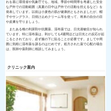
れを基に環境省や気象庁でも、地域、季節や時間帯を考慮した安全
な戸外での活動範囲（真夏の日中は戸外での活動を控えるなど）を
発表しています。以前は小麦色の肌が健康的ともされましたが、帽
子やサングラス、日焼け止めクリーム等を使って、将来の自分の目
や皮膚を守りましょう。
またある種の利尿剤や抗菌薬、湿布薬では、日光過敏症が知られ
ています。特に湿布薬は、剥がしても4週間ほどは日光との反応が起
こるとされており、必ず服の下に貼ることが必要です。ましてや周
囲に気軽に湿布薬を譲るのはだめです。処方された薬で心配の場合
は、医師や薬剤師に相談してみましょう。
クリニック案内