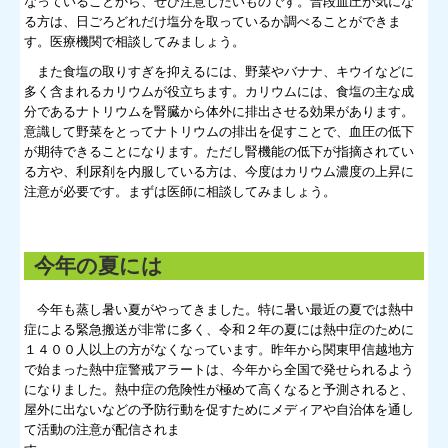
なっていることから、ぜひ注意したいものです。普段血圧が気にな
る方は、日ごろどれだけ塩分を取っているか調べることができま
す。医療機関で相談してみましょう。
また食塩の取りすぎを抑えるには、野菜やバナナ、キウイなどに
多く含まれるカリウムが役立ちます。カリウムには、食塩の主な成
分であるナトリウムを腎臓から体外に排出させる効果があります。
意識して野菜をとってナトリウムの排出を促すことで、血圧の低下
が期待できることになります。ただし腎機能の低下が指摘されてい
る方や、利尿剤を内服している方は、今度はカリウム濃度の上昇に
注意が必要です。まずは医師に相談してみましょう。
今年の夏には
今年も蒸し暑い夏がやってきました。特に暑い最近の夏では熱中
症による緊急搬送が非常に多く、令和２年の夏には熱中症のために
１４００人以上の方がなくなっています。昨年から関東甲信越地方
で始まった熱中症警戒アラートは、今年から全国で発せられるよう
になりました。熱中症の危険性が極めて高くなると予測されると、
屋外に出ないなどの予防行動を促すためにメディアや自治体を通し
て活動の注意が配信されま