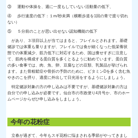
③
運動や体操を、週に一度もしていない活動量の低下、
④
歩行速度の低下：１m/秒未満（横断歩道を1回の青で渡り切れ
ない）
⑤
５分前のことが思い出せない認知機能の低下
があり、３項目以上が当てはまると、フレイルとされます。基礎
健診では体重も量りますが、フレイルでは食が細くなった低栄養状
態での体重減少、筋力低下に対応するため、国は痩せすぎに注意し
て、筋肉を構成する蛋白質を多くとるように勧めています。蛋白質
の多い食事では、肉、魚、卵、豆腐などの豆類、乳製品が挙げられ
ます。また骨粗鬆症や骨折の予防のために、ビタミンDを多く含む魚
やきのこを摂り、適度に外出して日光浴をするようにしましょう。
特定健診対象の方の申し込みは不要ですが、基礎健診対象の方は
自分での申し込みが必要です。仙台市の市政便り4月号か、市のホー
ムページからぜひ申し込みをしましょう。
今年の花粉症
立春が過ぎて、今年もスギ花粉に悩まされる季節がやってきまし