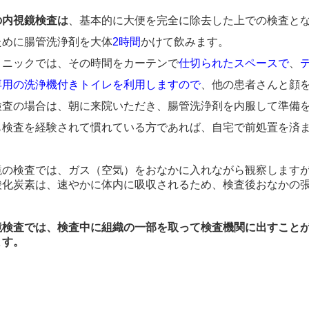
の内視鏡検査は
、基本的に大便を完全に除去した上での検査と
めに腸管洗浄剤を大体
2時間
かけて飲みます。
ニックでは、その時間をカーテンで
仕切られたスペースで
、
専用の洗浄機付きトイレを利用しますので
、他の患者さんと顔
検査の場合は、朝に来院いただき、腸管洗浄剤を内服して準備
検査を経験されて慣れている方であれば、自宅で前処置を済ま
の検査では、ガス（空気）をおなかに入れながら観察しますが
酸化炭素は、速やかに体内に吸収されるため、検査後おなかの
鏡検査では、検査中に組織の一部を取って検査機関に出すこと
ます。