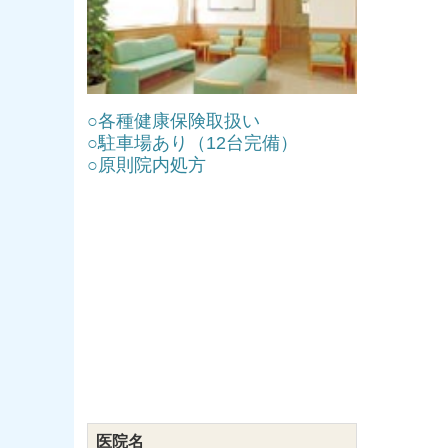
○各種健康保険取扱い
○駐車場あり（12台完備）
○
原則院内処方
医院名