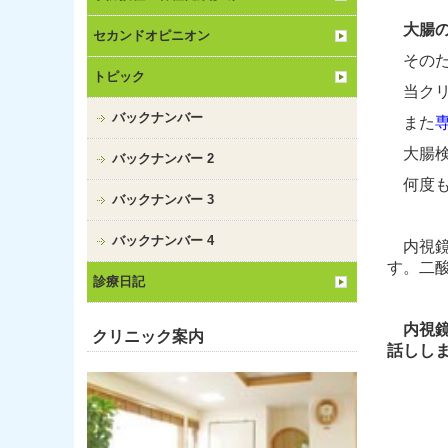
大腸
セカンドオピニオン
そのた
トピック
当クリ
バックナンバー
また
大腸
バックナンバー 2
何度も
バックナンバー 3
バックナンバー 4
内視鏡
す。二
診療日記
内視
クリニック案内
話しし