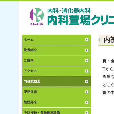
内
ホーム
院長紹介
ご案内
胃・
口から
アクセス
※当院
内視鏡検査
どちら
便秘外来
胃の中
禁煙外来
予防接種・各種健康診断